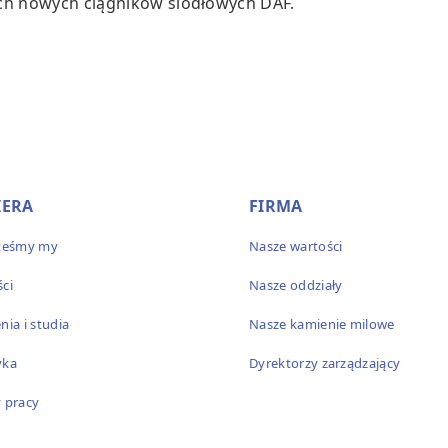
ych nowych ciągników siodłowych DAF.
IERA
FIRMA
steśmy my
Nasze wartości
ści
Nasze oddziały
nia i studia
Nasze kamienie milowe
yka
Dyrektorzy zarządzający
y pracy