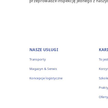
przeprowadził inspekcję jednego z nasz
NASZE USŁUGI
KAR
Transporty
To je
Magazyn & Serwis
Korzy
Koncepcje logistyczne
Szkole
Prakt
Ofert