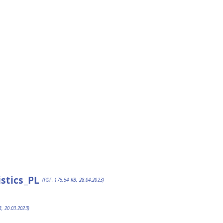
stics_PL
(PDF, 175.54 KB, 28.04.2023)
B, 20.03.2023)