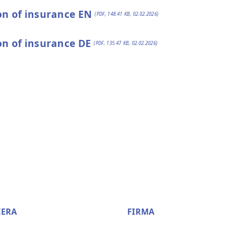
on of insurance EN
(PDF, 148.41 KB, 02.02.2026)
on of insurance DE
(PDF, 135.47 KB, 02.02.2026)
IERA
FIRMA