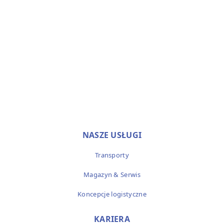
Zoom
Details
Transport kontenerowy
Magazyn & Serwis
,
Transport
2023-03-28
Oferujemy Państwu nasze samochody
ciężarowe i podwozia kontenerowe w
różnych wersjach.
NASZE USŁUGI
Transporty
Magazyn & Serwis
Koncepcje logistyczne
KARIERA