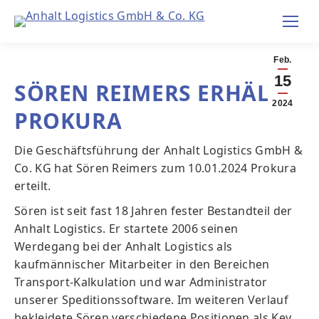
Feb.
15
SÖREN REIMERS ERHÄLT
2024
PROKURA
Die
Geschäftsführung der
Anhalt
Logistics
GmbH &
Co
.
K
G
h
at Sören Reimers zum
10.01.
2024 Prokura
erteilt.
Sören ist seit fast 18 Jahren fester Bestandteil der
Anhalt
Logistics
. Er
startete
2006 seinen
Werdegang
bei der Anhalt
Logistics
als
kaufmännischer Mitarbeiter in den Bereichen
Transport-Kalkulation und war Administrator
unserer Speditionssoftware. Im weiteren Verlauf
bekleidete Sören verschiedene Positionen als Key